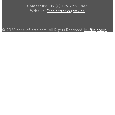
Contact us:
+49 (0) 179 29 55 836
Write us:
Fredlartzone@gmx.de
© 2026 zone-of-arts.com. All Rights Reserved.
Muffin group