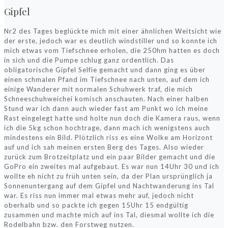
Gipfel
Nr2 des Tages beglückte mich mit einer ähnlichen Weitsicht wie
der erste, jedoch war es deutlich windstiller und so konnte ich
mich etwas vom Tiefschnee erholen, die 250hm hatten es doch
in sich und die Pumpe schlug ganz ordentlich. Das
obligatorische Gipfel Selfie gemacht und dann ging es über
einen schmalen Pfand im Tiefschnee nach unten, auf dem ich
einige Wanderer mit normalen Schuhwerk traf, die mich
Schneeschuhweichei komisch anschauten. Nach einer halben
Stund war ich dann auch wieder fast am Punkt wo ich meine
Rast eingelegt hatte und holte nun doch die Kamera raus, wenn
ich die 5kg schon hochtrage, dann mach ich wenigstens auch
mindestens ein Bild. Plötzlich riss es eine Wolke am Horizont
auf und ich sah meinen ersten Berg des Tages. Also wieder
zurück zum Brotzeitplatz und ein paar Bilder gemacht und die
GoPro ein zweites mal aufgebaut. Es war nun 14Uhr 30 und ich
wollte eh nicht zu früh unten sein, da der Plan ursprünglich ja
Sonnenuntergang auf dem Gipfel und Nachtwanderung ins Tal
war. Es riss nun immer mal etwas mehr auf, jedoch nicht
oberhalb und so packte ich gegen 15Uhr 15 endgültig
zusammen und machte mich auf ins Tal, diesmal wollte ich die
Rodelbahn bzw. den Forstweg nutzen.