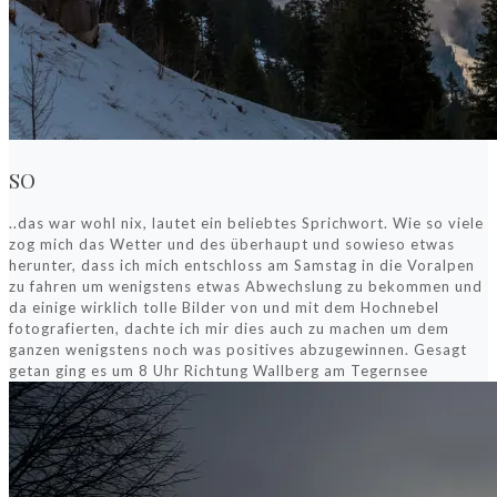
SO
..das war wohl nix, lautet ein beliebtes Sprichwort. Wie so viele
zog mich das Wetter und des überhaupt und sowieso etwas
herunter, dass ich mich entschloss am Samstag in die Voralpen
zu fahren um wenigstens etwas Abwechslung zu bekommen und
da einige wirklich tolle Bilder von und mit dem Hochnebel
fotografierten, dachte ich mir dies auch zu machen um dem
ganzen wenigstens noch was positives abzugewinnen. Gesagt
getan ging es um 8 Uhr Richtung Wallberg am Tegernsee